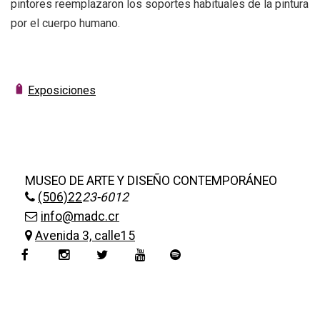
+
|
pintores reemplazaron los soportes habituales de la pintura
DIRECTORIOS
Tiendas de diseño
por el cuerpo humano.
+
MESA EJECUTIVA DE ARTES VISUALES
+
SALA DE PRENSA
Exposiciones
MUSEO DE ARTE Y DISEÑO CONTEMPORÁNEO
(506)22
23-6012
info@madc.cr
Avenida 3, calle15