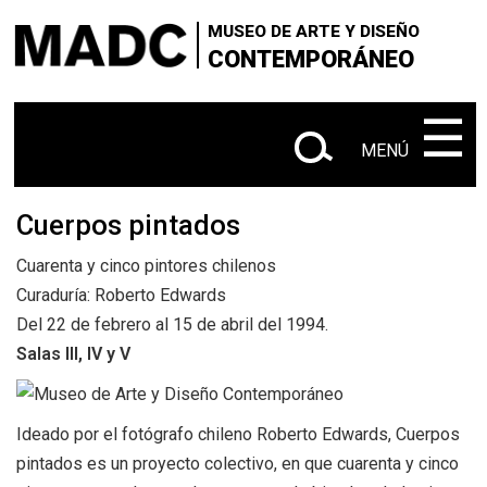
×
×
+
Skip
VISITANOS
‌‌‌‌‌‌‌‌‌‌‌
Buscar
MUSEO DE ARTE Y DISEÑO
to
CONTEMPORÁNEO
+
|
SOBRE EL MADC
Administrativo
main
en
content
‌‌‌‌‌‌‌‌‌‌
☰
+
CONTACTANOS
este
MENÚ
+
|
|
sitio
EXPOSICIONES
Actuales
Próximas
|
Cuerpos pintados
Anteriores
Cuarenta y cinco pintores chilenos
+
SALA Ø
Curaduría: Roberto Edwards
+
Del 22 de febrero al 15 de abril del 1994.
CONVOCATORIAS
Salas III, IV y V
+
MEDIACIÓN EDUCATIVA
Ideado por el fotógrafo chileno Roberto Edwards, Cuerpos
+
PUBLICACIONES
pintados es un proyecto colectivo, en que cuarenta y cinco