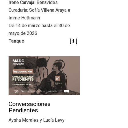
+
|
Irene Carvajal Benavides
DIRECTORIOS
Tiendas de diseño
Curaduría: Sofía Villena Araya e
+
Imme Hüttmann
MESA EJECUTIVA DE ARTES VISUALES
De 14 de marzo hasta el 30 de
+
mayo de 2026
SALA DE PRENSA
Tanque
Conversaciones
Pendientes
Aysha Morales y Lucía Levy