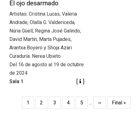
El ojo desarmado
Artistas: Cristina Lucas, Valeria
Andrade, Olalla G. Valdericeda,
Núria Güell, Regina José Galindo,
David Martín, Marta Pujades,
Arantxa Boyero y Shoja Azari
Curaduría: Nerea Ubieto
Del 16 de agosto al 19 de octubre
de 2024
Sala 1
Pagination
Current
1
Page
2
Page
3
Page
4
Page
5
…
Next
››
Last
Final »
page
page
page