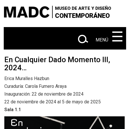
×
×
+
Skip
VISITANOS
‌‌‌‌‌‌‌‌‌‌‌
Buscar
MUSEO DE ARTE Y DISEÑO
to
CONTEMPORÁNEO
+
|
SOBRE EL MADC
Administrativo
main
en
content
‌‌‌‌‌‌‌‌‌‌
☰
+
CONTACTANOS
este
MENÚ
+
|
|
sitio
EXPOSICIONES
Actuales
Próximas
|
En Cualquier Dado Momento III,
Anteriores
2024…
+
SALA Ø
Erica Muralles Hazbun
+
Curaduría: Carola Fumero Araya
CONVOCATORIAS
Inauguración: 22 de noviembre de 2024
+
22 de noviembre de 2024 al 5 de mayo de 2025
MEDIACIÓN EDUCATIVA
Sala 1.1
+
PUBLICACIONES