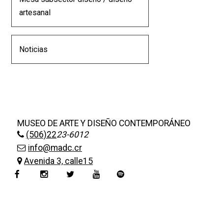
+
|
DIRECTORIOS
Tiendas de diseño
artesanal
+
MESA EJECUTIVA DE ARTES VISUALES
Noticias
+
SALA DE PRENSA
MUSEO DE ARTE Y DISEÑO CONTEMPORÁNEO
(506)22
23-6012
info@madc.cr
Avenida 3, calle15