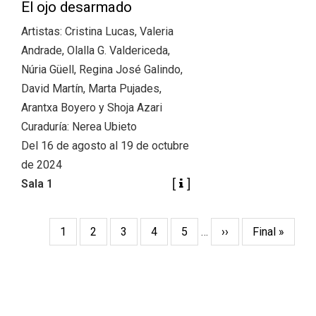
El ojo desarmado
Artistas: Cristina Lucas, Valeria
Andrade, Olalla G. Valdericeda,
Núria Güell, Regina José Galindo,
David Martín, Marta Pujades,
Arantxa Boyero y Shoja Azari
Curaduría: Nerea Ubieto
Del 16 de agosto al 19 de octubre
de 2024
Sala 1
Pagination
Current
1
Page
2
Page
3
Page
4
Page
5
…
Next
››
Last
Final »
page
page
page