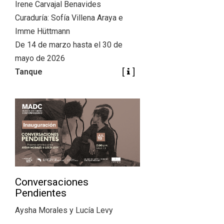
+
|
Irene Carvajal Benavides
DIRECTORIOS
Tiendas de diseño
Curaduría: Sofía Villena Araya e
+
Imme Hüttmann
MESA EJECUTIVA DE ARTES VISUALES
De 14 de marzo hasta el 30 de
+
mayo de 2026
SALA DE PRENSA
Tanque
Conversaciones
Pendientes
Aysha Morales y Lucía Levy