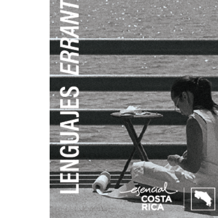
+
DIRECT
+
MESA E
+
SALA D