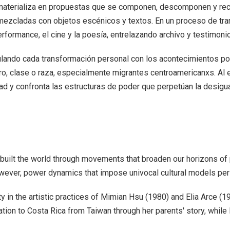
e materializa en propuestas que se componen, descomponen y r
mezcladas con objetos escénicos y textos. En un proceso de tran
performance, el cine y la poesía, entrelazando archivo y testimonio
culando cada transformación personal con los acontecimientos pol
, clase o raza, especialmente migrantes centroamericanxs. Al e
dad y confronta las estructuras de poder que perpetúan la desigu
e built the world through movements that broaden our horizons of
wever, power dynamics that impose univocal cultural models per
y in the artistic practices of Mimian Hsu (1980) and Elia Arce 
on to Costa Rica from Taiwan through her parents' story, while 