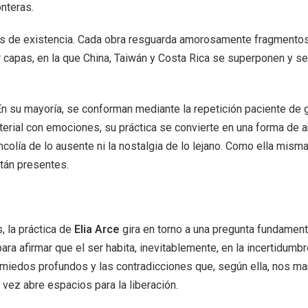
nteras.
as de existencia. Cada obra resguarda amorosamente fragmentos de
or capas, en la que China, Taiwán y Costa Rica se superponen y se
En su mayoría, se conforman mediante la repetición paciente de g
aterial con emociones, su práctica se convierte en una forma de an
ancolía de lo ausente ni la nostalgia de lo lejano. Como ella mis
tán presentes.
, la práctica de
Elia Arce
gira en torno a una pregunta fundamen
para afirmar que el ser habita, inevitablemente, en la incertidumb
miedos profundos y las contradicciones que, según ella, nos man
vez abre espacios para la liberación.