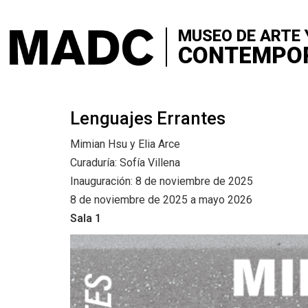
+
VISITA
Skip
to
MUSEO DE ARTE 
+
SOBRE 
main
CONTEMPO
content
+
CONTA
+
Lenguajes Errantes
EXPOSI
Mimian Hsu y Elia Arce
+
SALA Ø
Curaduría: Sofía Villena
Inauguración: 8 de noviembre de 2025
+
CONVO
8 de noviembre de 2025 a mayo 2026
Sala 1
+
MEDIAC
+
PUBLIC