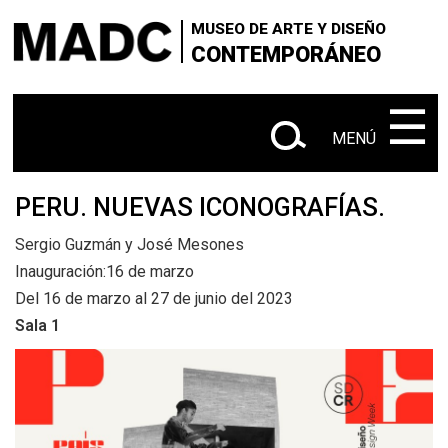
×
×
+
Skip
VISITANOS
‌‌‌‌‌‌‌‌‌‌‌
Buscar
MUSEO DE ARTE Y DISEÑO
to
CONTEMPORÁNEO
+
|
SOBRE EL MADC
Administrativo
main
en
content
‌‌‌‌‌‌‌‌‌‌
☰
+
CONTACTANOS
este
MENÚ
+
|
|
sitio
EXPOSICIONES
Actuales
Próximas
|
PERU. NUEVAS ICONOGRAFÍAS.
Anteriores
Sergio Guzmán y José Mesones
+
SALA Ø
Inauguración:16 de marzo
+
Del 16 de marzo al 27 de junio del 2023
CONVOCATORIAS
Sala 1
+
MEDIACIÓN EDUCATIVA
+
PUBLICACIONES