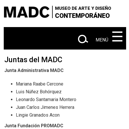
+
Skip
VISITANOS
Buscar
MUSEO DE ARTE Y DISEÑO
to
CONTEMPORÁNEO
+
|
SOBRE EL MADC
Administrativo
main
en
content
‌‌‌‌‌‌‌‌‌‌
☰
+
CONTACTANOS
este
MENÚ
+
|
|
sitio
EXPOSICIONES
Actuales
Próximas
Juntas del MADC
+
SALA Ø
Junta Administrativa MADC
+
CONVOCATORIAS
Mariana Raabe
Cercone
+
Luis Núñez Bohórquez
MEDIACIÓN EDUCATIVA
Leonardo Santamaria
Montero
+
Juan Carlos Jimenes Herrera
PUBLICACIONES
Lingie Granados Acon
+
|
DIRECTORIOS
Tiendas de diseño
Junta Fundación PROMADC