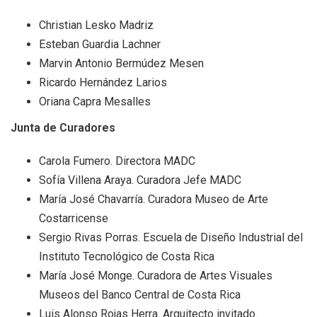
+
MESA EJECUTIVA DE ARTES VISUALES
Christian Lesko Madriz
Esteban Guardia Lachner
+
SALA DE PRENSA
Marvin Antonio Bermúdez Mesen
Ricardo Hernández Larios
Oriana Capra
Mesalles
Junta de Curadores
Carola Fumero. Directora MADC
Sofía Villena Araya. Curadora Jefe MADC
María José Chavarría. Curadora Museo de Arte
Costarricense
Sergio Rivas Porras. Escuela de Diseño Industrial del
Instituto Tecnológico de Costa Rica
María José Monge. Curadora de Artes Visuales
Museos del Banco Central de Costa Rica
Luis Alonso Rojas Herra. Arquitecto invitado.