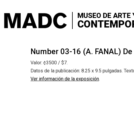
+
VISITA
Skip
to
MUSEO DE ARTE 
+
SOBRE 
main
CONTEMPO
content
+
CONTA
+
Number 03-16 (A. FANAL) De l
EXPOSI
Valor: ¢3500 / $7.
+
SALA Ø
Datos de la publicación: 8.25 x 9.5 pulgadas. Text
Ver información de la exposición
.
+
CONVO
+
MEDIAC
+
PUBLIC