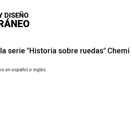
NOS
Buscar
Y DISEÑO
|
EL MADC
Administrativo
RÁNEO
en
CTANOS
este
|
|
a serie "Historia sobre ruedas" Chemi
sitio
CIONES
Actuales
Próximas
os en español e inglés.
CATORIAS
IÓN EDUCATIVA
ACIONES