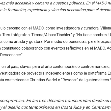
a vez más accesible y cercano a nuestros públicos. En el MADC
la formación, experiencia y vínculos necesarios para el desarrol
culo cercano con el MADC, como investigadora y curadora. Villena
 Tres fotógrafos: Timms/Alban/Tischler” y “No tiene nombre/ Un
nque, como artista y gestora. Por medio de ponencias, para la exp
ha continuado colaborando con eventos reflexivos en el MADC. 
/ Desconocer”.
es en el país, claves para el arte contemporáneo centroamericano
nvestigadora de proyectos independientes como la plataforma Es
ista costarricense Christian Wedel o “Revocar” del guatemalteco
compromiso. En las tres décadas transcurridas desde su c
y el diseño contemporáneos en Costa Rica y en Centroamér