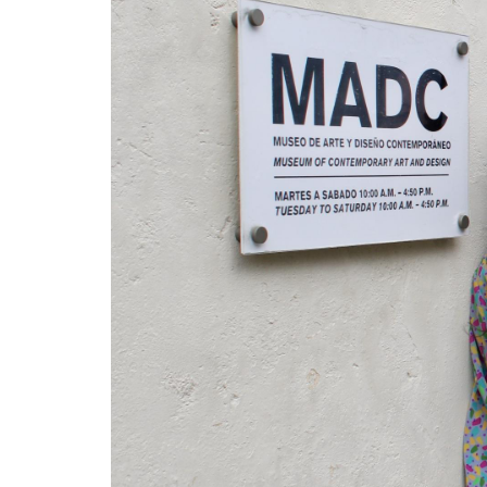
+
DIRECT
+
MESA E
+
SALA D