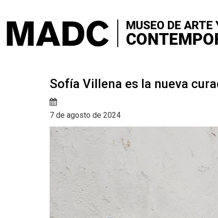
+
VISITA
Skip
to
MUSEO DE ARTE 
+
SOBRE 
main
CONTEMPO
content
+
CONTA
+
Sofía Villena es la nueva cur
EXPOSI
+
SALA Ø
7 de agosto de 2024
+
CONVO
+
MEDIAC
+
PUBLIC