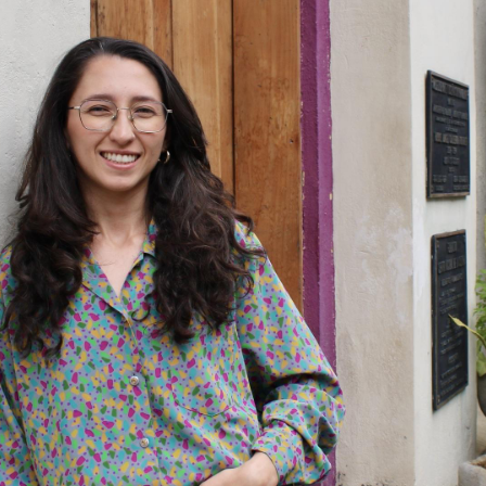
|
ORIOS
Tiendas de diseño
JECUTIVA DE ARTES VISUALES
E PRENSA