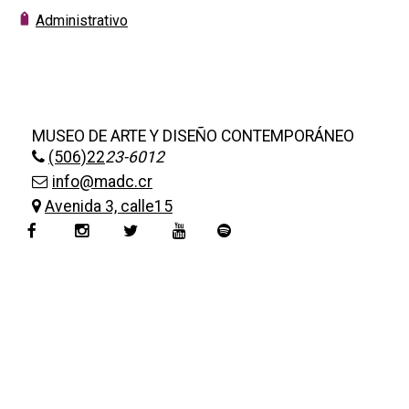
+
|
DIRECTORIOS
Tiendas de diseño
Administrativo
+
MESA EJECUTIVA DE ARTES VISUALES
+
SALA DE PRENSA
MUSEO DE ARTE Y DISEÑO CONTEMPORÁNEO
(506)22
23-6012
info@madc.cr
Avenida 3, calle15