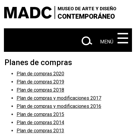
×
×
+
Skip
VISITANOS
‌‌‌‌‌‌‌‌‌‌‌
Buscar
MUSEO DE ARTE Y DISEÑO
to
CONTEMPORÁNEO
+
|
SOBRE EL MADC
Administrativo
main
en
content
‌‌‌‌‌‌‌‌‌‌
☰
+
CONTACTANOS
este
MENÚ
+
|
|
sitio
EXPOSICIONES
Actuales
Próximas
|
Planes de compras
Anteriores
Plan de compras 2020
+
SALA Ø
Plan de compras 2019
+
Plan de compras 2018
CONVOCATORIAS
Plan de compras y modificaciones 2017
+
Plan de compras y modificaciones 2016
MEDIACIÓN EDUCATIVA
Plan de compras 2015
+
Plan de compras 2014
PUBLICACIONES
Plan de compras 2013