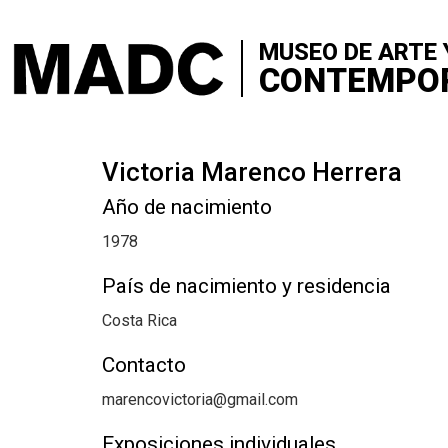
+
VISITA
Skip
to
MUSEO DE ARTE 
+
SOBRE 
main
CONTEMPO
content
+
CONTA
+
Victoria Marenco Herrera
EXPOSI
Año de nacimiento
+
SALA Ø
1978
+
CONVO
País de nacimiento y residencia
Costa Rica
+
MEDIAC
Contacto
+
PUBLIC
marencovictoria@gmail.com
Exposiciones individuales