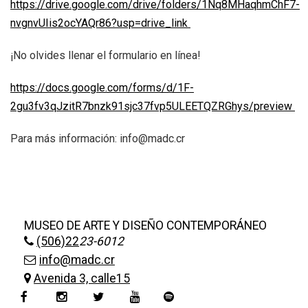
https://drive.google.com/drive/folders/1Nq8MHaqhmChF7-
nvgnvUIis2ocYAQr86?usp=drive_link
¡No olvides llenar el formulario en línea!
https://docs.google.com/forms/d/1F-
2gu3fv3qJzitR7bnzk91sjc37fvp5ULEETQZRGhys/preview
Para más información:
info@madc.cr
MUSEO DE ARTE Y DISEÑO CONTEMPORÁNEO
(506)22
23-6012
info@madc.cr
Avenida 3, calle15