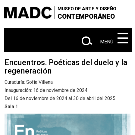
×
×
+
Skip
VISITANOS
‌‌‌‌‌‌‌‌‌‌‌
Buscar
MUSEO DE ARTE Y DISEÑO
to
CONTEMPORÁNEO
+
|
SOBRE EL MADC
Administrativo
main
en
content
‌‌‌‌‌‌‌‌‌‌
☰
+
CONTACTANOS
este
MENÚ
+
|
|
sitio
EXPOSICIONES
Actuales
Próximas
|
Encuentros. Poéticas del duelo y la
Anteriores
regeneración
+
SALA Ø
Curaduría: Sofía Villena
+
Inauguración: 16 de noviembre de 2024
CONVOCATORIAS
Del 16 de noviembre de 2024 al 30 de abril del 2025
+
Sala 1
MEDIACIÓN EDUCATIVA
+
PUBLICACIONES