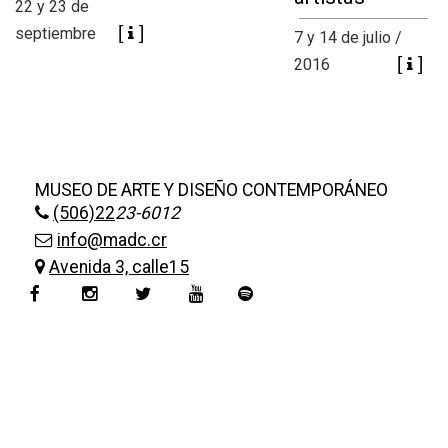
+
|
22 y 23 de
DIRECTORIOS
Tiendas de diseño
septiembre
7 y 14 de julio /
+
2016
MESA EJECUTIVA DE ARTES VISUALES
+
SALA DE PRENSA
MUSEO DE ARTE Y DISEÑO CONTEMPORÁNEO
(506)22
23-6012
info@madc.cr
Avenida 3, calle15