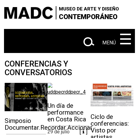
×
×
+
Skip
VISITANOS
‌‌‌‌‌‌‌‌‌‌‌
Buscar
MUSEO DE ARTE Y DISEÑO
to
CONTEMPORÁNEO
+
|
SOBRE EL MADC
Administrativo
main
en
content
‌‌‌‌‌‌‌‌‌‌
☰
+
CONTACTANOS
este
MENÚ
+
|
|
sitio
EXPOSICIONES
Actuales
Próximas
|
CONFERENCIAS Y
Anteriores
CONVERSATORIOS
+
SALA Ø
+
CONVOCATORIAS
Un día de
+
MEDIACIÓN EDUCATIVA
performance
Ciclo de
en Costa Rica
Simposio
conferencias:
+
PUBLICACIONES
Documentar.Recordar.Accionar
Visto por
29 de julio
artistas