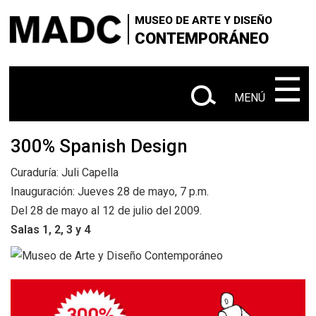
×
×
+
Skip
VISITANOS
‌‌‌‌‌‌‌‌‌‌‌
Buscar
MUSEO DE ARTE Y DISEÑO
to
CONTEMPORÁNEO
+
|
SOBRE EL MADC
Administrativo
main
en
content
‌‌‌‌‌‌‌‌‌‌
☰
+
CONTACTANOS
este
MENÚ
+
|
|
sitio
EXPOSICIONES
Actuales
Próximas
|
300% Spanish Design
Anteriores
Curaduría: Juli Capella
+
SALA Ø
Inauguración: Jueves 28 de mayo, 7 p.m.
+
Del 28 de mayo al 12 de julio del 2009.
CONVOCATORIAS
Salas 1, 2, 3 y 4
+
MEDIACIÓN EDUCATIVA
+
PUBLICACIONES