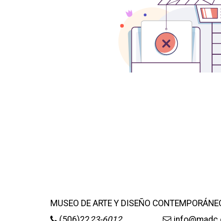
+
DIRECT
+
MESA E
+
SALA D
MUSEO DE ARTE Y DISEÑO CONTEMPORÁNE
(506)22
23-6012
info@madc.