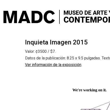
+
VISITA
Skip
to
MUSEO DE ARTE 
+
SOBRE 
main
CONTEMPO
content
+
CONTA
+
Inquieta Imagen 2015
EXPOSI
Valor: ¢3500 / $7.
+
SALA Ø
Datos de la publicación: 8.25 x 9.5 pulgadas. Text
Ver información de la exposición
.
+
CONVO
+
MEDIAC
+
PUBLIC