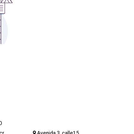
|
ORIOS
Tiendas de diseño
JECUTIVA DE ARTES VISUALES
E PRENSA
O
cr
Avenida 3, calle15