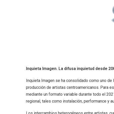
+
DIRECT
+
MESA E
+
SALA D
Inquieta Imagen. La difusa inquietud desde 20
Inquieta Imagen se ha consolidado como uno de l
producción de artistas centroamericanos. Para est
mediante un formato variable durante todo el 2021
regional, tales como instalación, performance y a
Los intercambios heterogéneos entre artistas, cu