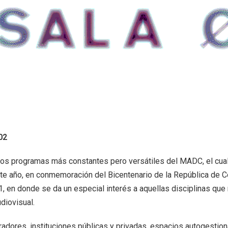
|
ORIOS
Tiendas de diseño
JECUTIVA DE ARTES VISUALES
E PRENSA
02
os programas más constantes pero versátiles del MADC, el cua
e año, en conmemoración del Bicentenario de la República de C
, en donde se da un especial interés a aquellas disciplinas que 
udiovisual.
radores, instituciones públicas y privadas, espacios autogestion