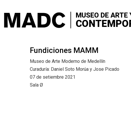
+
VISITA
Skip
to
MUSEO DE ARTE 
+
SOBRE 
main
CONTEMPO
content
+
CONTA
+
Fundiciones MAMM
EXPOSI
Museo de Arte Moderno de Medellín
+
SALA Ø
Curaduría: Daniel Soto Morúa y Jose Picado
07 de setiembre 2021
+
CONVO
Sala Ø
+
MEDIAC
+
PUBLIC