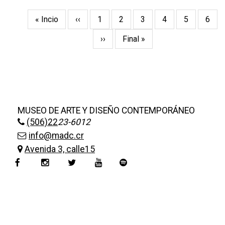
Pagination
First
« Incio
Previous
‹‹
Page
1
Page
2
Page
3
Current
4
Page
5
Page
6
page
page
page
Next
››
Last
Final »
page
page
MUSEO DE ARTE Y DISEÑO CONTEMPORÁNEO
(506)22
23-6012
info@madc.cr
Avenida 3, calle15