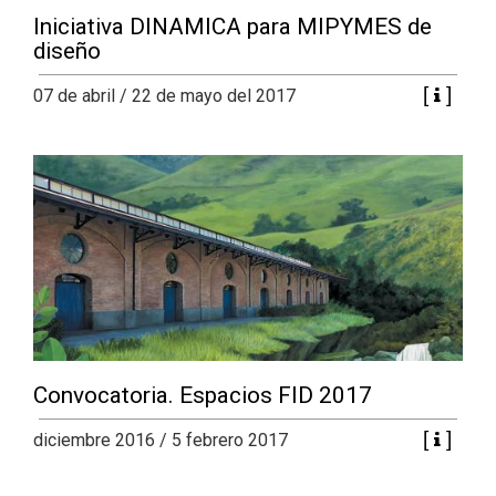
+
|
DIRECTORIOS
Tiendas de diseño
Iniciativa DINAMICA para MIPYMES de
diseño
+
MESA EJECUTIVA DE ARTES VISUALES
07 de abril / 22 de mayo del 2017
+
SALA DE PRENSA
Convocatoria. Espacios FID 2017
diciembre 2016 / 5 febrero 2017