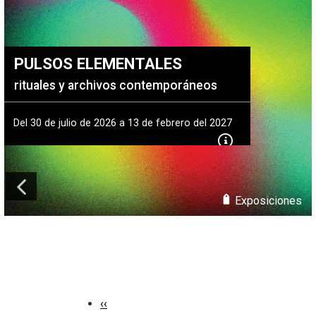
+
DIRECT
+
MESA E
PULSOS ELEMENTALES
+
SALA D
rituales y archivos contemporáneos
Del 30 de julio de 2026 a 13 de febrero del 2027
Exposiciones
Previous
‹‹
Pagination